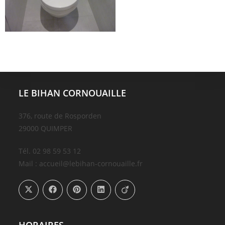
LE BIHAN CORNOUAILLE
376, route de Rosporden
29000 QUIMPER
Tél. 02 98 59 53 12
Mail : accueil@lebihan-cornouaille.fr
HORAIRES