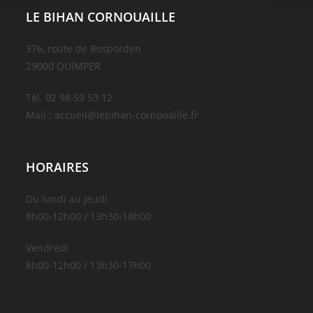
LE BIHAN CORNOUAILLE
376, route de Rosporden
29000 QUIMPER
Tél. 02 98 59 53 12
Mail : accueil@lebihan-cornouaille.fr
HORAIRES
Du lundi au jeudi
8h00-12h00 / 13h30-18h00
Vendredi
8h00-12h00 / 13h30-17h00