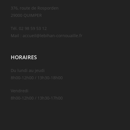
376, route de Rosporden
29000 QUIMPER
Tél. 02 98 59 53 12
Mail : accueil@lebihan-cornouaille.fr
HORAIRES
Du lundi au jeudi
8h00-12h00 / 13h30-18h00
Vendredi
8h00-12h00 / 13h30-17h00