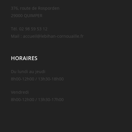
376, route de Rosporden
29000 QUIMPER
Tél. 02 98 59 53 12
Mail : accueil@lebihan-cornouaille.fr
HORAIRES
Du lundi au jeudi
8h00-12h00 / 13h30-18h00
Vendredi
8h00-12h00 / 13h30-17h00