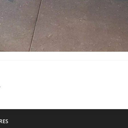
.
RES