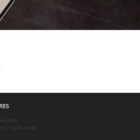
.
RES
 au jeudi
00 / 13h30-18h00