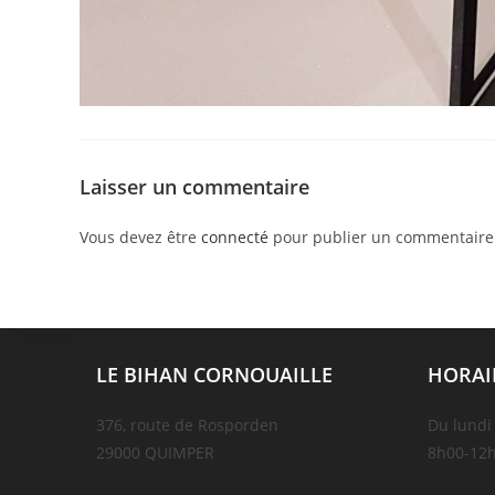
Laisser un commentaire
Vous devez être
connecté
pour publier un commentaire
LE BIHAN CORNOUAILLE
HORAI
376, route de Rosporden
Du lundi
29000 QUIMPER
8h00-12h