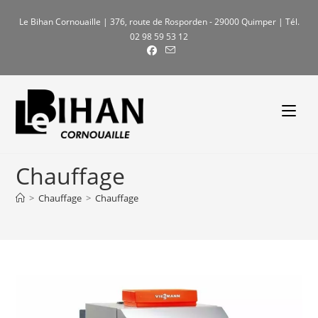
Skip
Le Bihan Cornouaille | 376, route de Rosporden - 29000 Quimper | Tél.
to
02 98 59 53 12
content
Chauffage
>
Chauffage
>
Chauffage