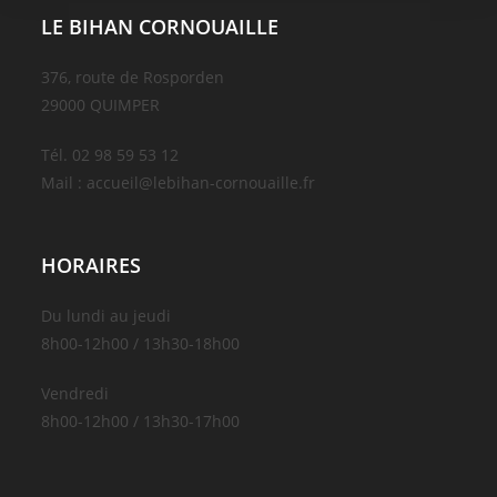
LE BIHAN CORNOUAILLE
376, route de Rosporden
29000 QUIMPER
Tél. 02 98 59 53 12
Mail : accueil@lebihan-cornouaille.fr
HORAIRES
Du lundi au jeudi
8h00-12h00 / 13h30-18h00
Vendredi
8h00-12h00 / 13h30-17h00