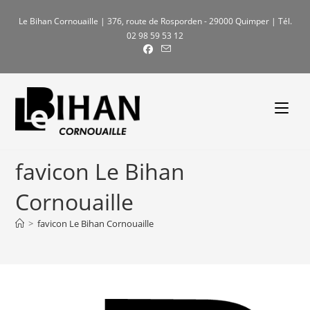
Skip
Le Bihan Cornouaille | 376, route de Rosporden - 29000 Quimper | Tél.
to
02 98 59 53 12
content
favicon Le Bihan
Cornouaille
>
favicon Le Bihan Cornouaille