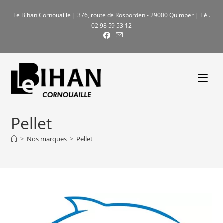
Skip
Le Bihan Cornouaille | 376, route de Rosporden - 29000 Quimper | Tél.
to
02 98 59 53 12
content
Pellet
>
Nos marques
>
Pellet