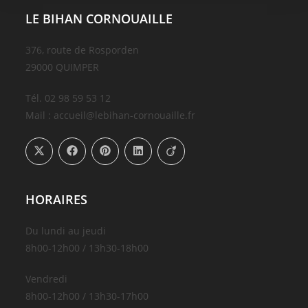
LE BIHAN CORNOUAILLE
376, route de Rosporden
29000 QUIMPER
Tél. 02 98 59 53 12
Mail : accueil@lebihan-cornouaille.fr
HORAIRES
Du lundi au jeudi
8h00-12h00 / 13h30-18h00
Vendredi
8h00-12h00 / 13h30-17h00