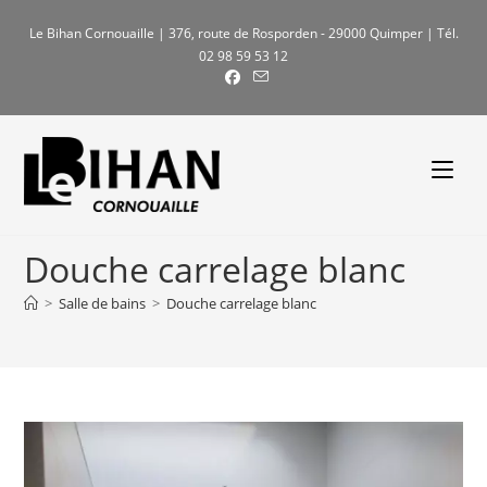
Skip
Le Bihan Cornouaille | 376, route de Rosporden - 29000 Quimper | Tél.
to
02 98 59 53 12
content
Douche carrelage blanc
>
Salle de bains
>
Douche carrelage blanc