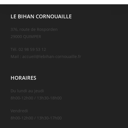
LE BIHAN CORNOUAILLE
376, route de Rosporden
29000 QUIMPER
Tél. 02 98 59 53 12
Mail : accueil@lebihan-cornouaille.fr
HORAIRES
Du lundi au jeudi
8h00-12h00 / 13h30-18h00
Vendredi
8h00-12h00 / 13h30-17h00